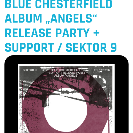
BLUE CHESTERFIELD
ALBUM „ANGELS“
RELEASE PARTY +
SUPPORT / SEKTOR 9