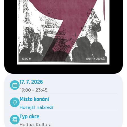
17. 7. 2026
19:00 - 23:45
Místo konání
Hořejší nábřeží
Typ akce
Hudba
,
Kultura