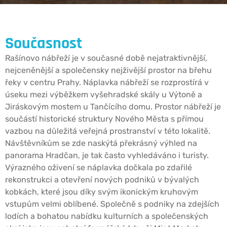
Současnost
Rašínovo nábřeží je v současné době nejatraktivnější,
nejceněnější a společensky nejživější prostor na břehu
řeky v centru Prahy. Náplavka nábřeží se rozprostírá v
úseku mezi výběžkem vyšehradské skály u Výtoně a
Jiráskovým mostem u Tančícího domu. Prostor nábřeží je
součástí historické struktury Nového Města s přímou
vazbou na důležitá veřejná prostranství v této lokalitě.
Návštěvníkům se zde naskýtá překrásný výhled na
panorama Hradčan, je tak často vyhledáváno i turisty.
Výrazného oživení se náplavka dočkala po zdařilé
rekonstrukci a otevření nových podniků v bývalých
kobkách, které jsou díky svým ikonickým kruhovým
vstupům velmi oblíbené. Společně s podniky na zdejších
lodích a bohatou nabídku kulturních a společenských