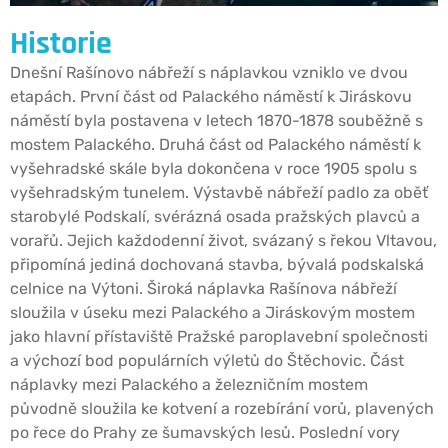
Historie
Dnešní Rašínovo nábřeží s náplavkou vzniklo ve dvou
etapách. První část od Palackého náměstí k Jiráskovu
náměstí byla postavena v letech 1870-1878 souběžně s
mostem Palackého. Druhá část od Palackého náměstí k
vyšehradské skále byla dokončena v roce 1905 spolu s
vyšehradským tunelem. Výstavbě nábřeží padlo za oběť
starobylé Podskalí, svérázná osada pražských plavců a
vorařů. Jejich každodenní život, svázaný s řekou Vltavou,
připomíná jediná dochovaná stavba, bývalá podskalská
celnice na Výtoni. Široká náplavka Rašínova nábřeží
sloužila v úseku mezi Palackého a Jiráskovým mostem
jako hlavní přístaviště Pražské paroplavební společnosti
a výchozí bod populárních výletů do Štěchovic. Část
náplavky mezi Palackého a železničním mostem
původně sloužila ke kotvení a rozebírání vorů, plavených
po řece do Prahy ze šumavských lesů. Poslední vory