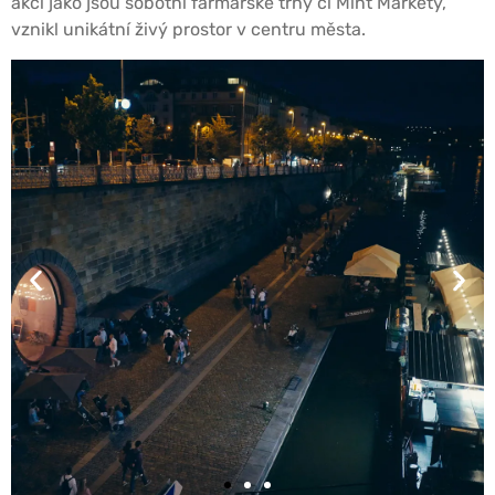
akcí jako jsou sobotní farmářské trhy či Mint Markety,
vznikl unikátní živý prostor v centru města.