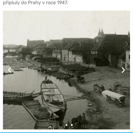
připluly do Prahy v roce 1947.