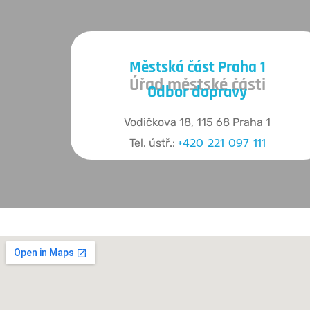
Městská část Praha 1
Úřad městské části
Odbor dopravy
Vodičkova 18, 115 68 Praha 1
+420 221 097 111
Tel. ústř.: