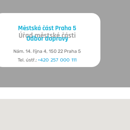
Městská část Praha 5
Úřad městské části
Odbor dopravy
Nám. 14. října 4, 150 22 Praha 5
+420 257 000 111
Tel. ústř.: