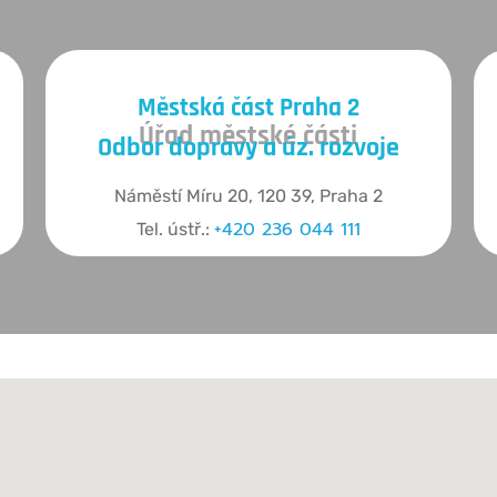
Městská část Praha 2
Úřad městské části
Odbor dopravy a úz. rozvoje
Náměstí Míru 20, 120 39, Praha 2
+420 236 044 111
Tel. ústř.: