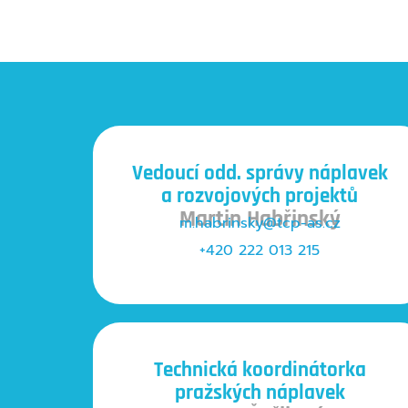
Vedoucí odd. správy náplavek
a rozvojových projektů
Martin Habřinský
m.habrinsky@tcp-as.cz
+420
222 013 215
Technická koordinátorka
pražských náplavek