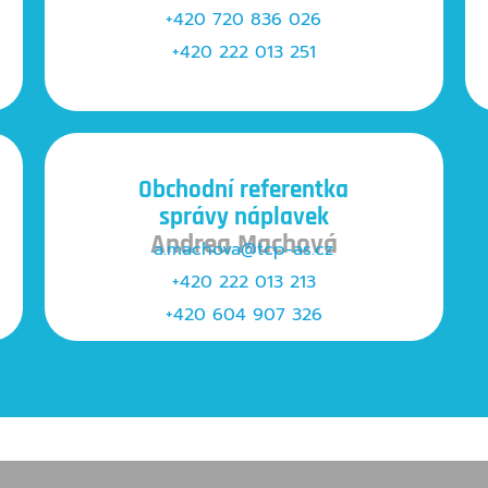
+420 720 836 026
+420 222 013 251
Obchodní referentka
správy náplavek
Andrea Machová
a.machova@tcp-as.cz
+420
222 013 213
+420
604 907 326