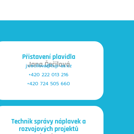
Přistavení plavidla
Jana Čečilová
j.cecilova@tcp-as.cz
+420 222 013 216
+420 724 505 660
Technik správy náplavek a
rozvojových projektů