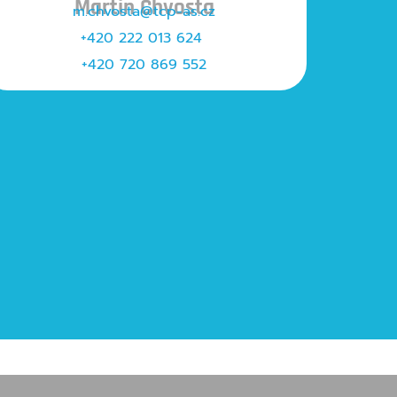
Martin Chvosta
m.chvosta
@tcp-as.cz
+420 222 013 624
+420 720 869 552