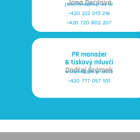
Jana Čečilová
j.cecilova@tcp-as.cz
+420 222 013 216
+420 720 802 207
PR manažer
& tiskový mluvčí
Ondřej Šrámek
o.sramek@tcp-as.cz
+420
777 057 551