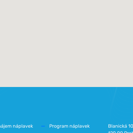
nájem náplavek
Program náplavek
Blanická 1