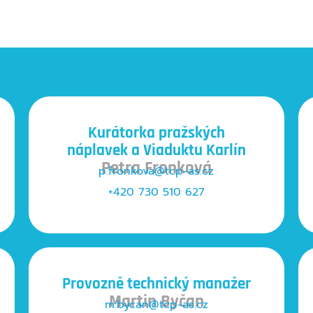
Kurátorka pražských
náplavek a Viaduktu Karlín
Petra Fronková
p.fronkova@tcp-as.cz
+420 730 510 627
Provozně technický manažer
Martin Byčan
m.bycan@tcp-as.cz