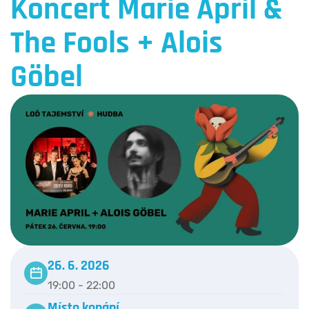
Koncert Marie April &
The Fools + Alois
Göbel
26. 6. 2026
19:00 - 22:00
Místo konání