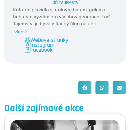
LOĎ TAJEMSTVÍ
Kulturní plavidlo s útulným barem, grilem a
bohatým vyžitím pro všechny generace. Loď
Tajemství je bývalý tlačný člun na uhlí
přestavený na divadlo, v sále se toho ale děje
více
mnohem více - koncerty, loutková představení
Webové stránky
Instagram
nebo slam poetry.
Facebook
Další zajímavé akce