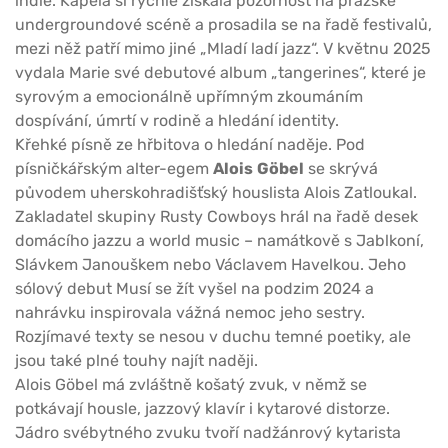
indie. Kapela si rychle získala pozornost na pražské
undergroundové scéně a prosadila se na řadě festivalů,
mezi něž patří mimo jiné „Mladí ladí jazz“. V květnu 2025
vydala Marie své debutové album „tangerines“, které je
syrovým a emocionálně upřímným zkoumáním
dospívání, úmrtí v rodině a hledání identity.
Křehké písně ze hřbitova o hledání naděje. Pod
písničkářským alter-egem
Alois
Göbel
se skrývá
původem uherskohradišťský houslista Alois Zatloukal.
Zakladatel skupiny Rusty Cowboys hrál na řadě desek
domácího jazzu a world music – namátkově s Jablkoní,
Slávkem Janouškem nebo Václavem Havelkou. Jeho
sólový debut Musí se žít vyšel na podzim 2024 a
nahrávku inspirovala vážná nemoc jeho sestry.
Rozjímavé texty se nesou v duchu temné poetiky, ale
jsou také plné touhy najít naději.
Alois Göbel má zvláštně košatý zvuk, v němž se
potkávají housle, jazzový klavír i kytarové distorze.
Jádro svébytného zvuku tvoří nadžánrový kytarista