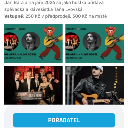
Jan Bára a na jaře 2026 se jako hostka přidává
zpěvačka a klávesistka Táňa Lvovská.
Vstupné
: 250 Kč v předprodeji, 300 Kč na místě
POŘADATEL