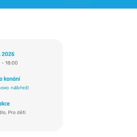
5. 2026
 - 18:00
o konání
novo nábřeží
akce
dlo
,
Pro děti