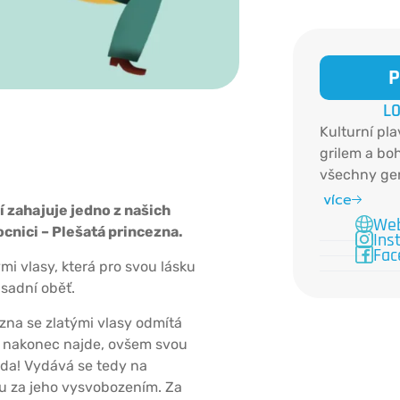
P
LO
Kulturní pl
grilem a bo
všechny gen
je bývalý tl
více
 zahajuje jedno z našich
přestavený n
Web
cnici – Plešatá princezna.
Ins
toho ale dě
Fac
koncerty, l
mi vlasy, která pro svou lásku
nebo slam p
sadní oběť.
zna se zlatými vlasy odmítá
k nakonec najde, ovšem svou
zda! Vydává se tedy na
 za jeho vysvobozením. Za