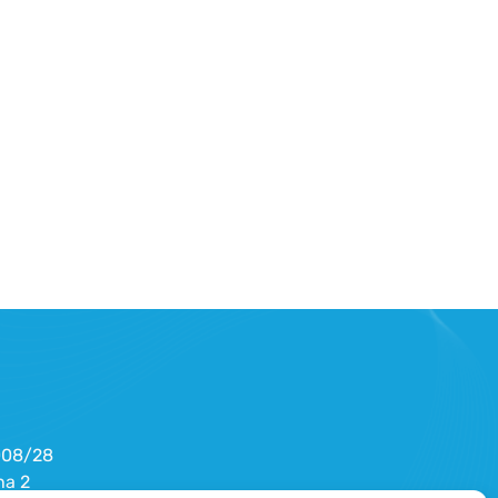
OFF CAMPUS CLUB
8. 8. 2026
19:30
Hořejší nábřeží
008/28
ha 2