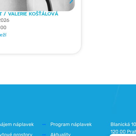
T / VALERIE KOŠŤÁLOVÁ
 2026
:00
eží
nájem náplavek
Program náplavek
Blanická 1
120 00 Pra
ytové prostory
Aktuality