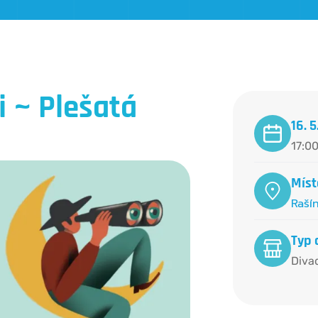
i ~ Plešatá
16. 
17:00
Míst
Raší
Typ 
Diva