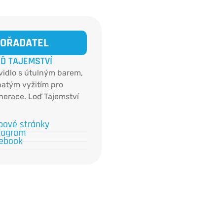
OŘADATEL
Ď TAJEMSTVÍ
avidlo s útulným barem,
hatým vyžitím pro
erace. Loď Tajemství
ačný člun na uhlí
a divadlo, v sále se
ové stránky
tagram
je mnohem více -
ebook
outková představení
oetry.