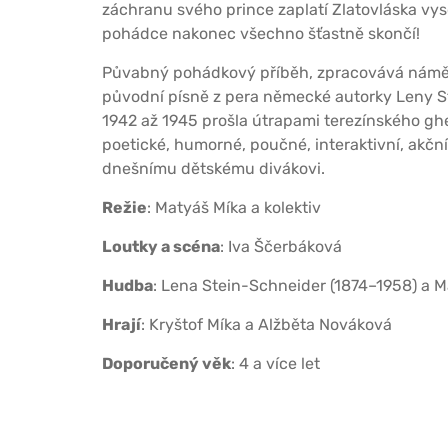
záchranu svého prince zaplatí Zlatovláska vys
pohádce nakonec všechno šťastně skončí!
Půvabný pohádkový příběh, zpracovává námět
původní písně z pera německé autorky Leny Ste
1942 až 1945 prošla útrapami terezínského ghe
poetické, humorné, poučné, interaktivní, akční
dnešnímu dětskému divákovi.
Režie
: Matyáš Míka a kolektiv
Loutky a scéna
: Iva Ščerbáková
Hudba
: Lena Stein-Schneider (1874–1958) a 
Hrají
: Kryštof Míka a Alžběta Nováková
Doporučený věk
: 4 a více let