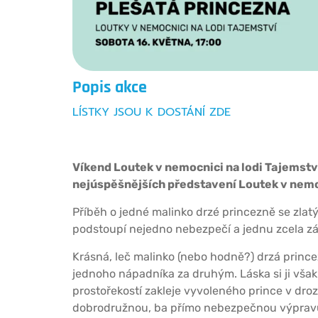
Popis akce
LÍSTKY JSOU K DOSTÁNÍ ZDE
Víkend Loutek v nemocnici na lodi Tajemství
nejúspěšnějších představení Loutek v nemo
Příběh o jedné malinko drzé princezně se zlatý
podstoupí nejedno nebezpečí a jednu zcela zá
Krásná, leč malinko (nebo hodně?) drzá prince
jednoho nápadníka za druhým. Láska si ji vša
prostořekostí zakleje vyvoleného prince v dro
dobrodružnou, ba přímo nebezpečnou výpravu