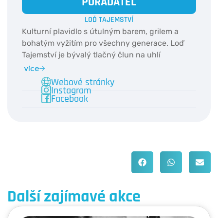
POŘADATEL
LOĎ TAJEMSTVÍ
Kulturní plavidlo s útulným barem, grilem a
bohatým vyžitím pro všechny generace. Loď
Tajemství je bývalý tlačný člun na uhlí
přestavený na divadlo, v sále se toho ale děje
více
mnohem více - koncerty, loutková představení
Webové stránky
Instagram
nebo slam poetry.
Facebook
Další zajímavé akce