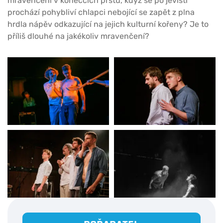
mravenčení v konečcích prstů, když se po jevišti
prochází pohybliví chlapci nebojící se zapět z plna
hrdla nápěv odkazující na jejich kulturní kořeny? Je to
příliš dlouhé na jakékoliv mravenčení?