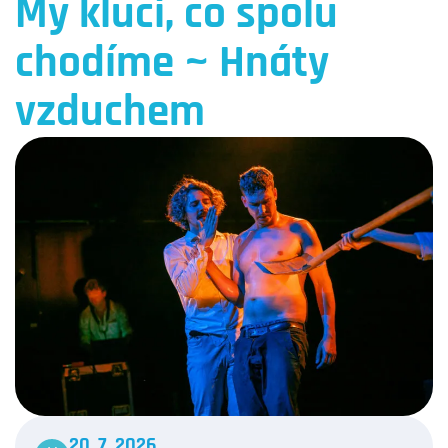
My kluci, co spolu
chodíme ~ Hnáty
vzduchem
20. 7. 2026