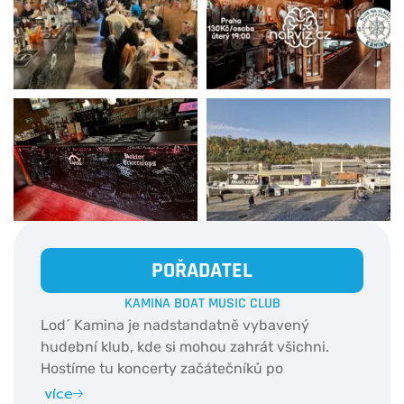
POŘADATEL
KAMINA BOAT MUSIC CLUB
Lod´ Kamina je nadstandatně vybavený
hudební klub, kde si mohou zahrát všichni.
Hostíme tu koncerty začátečníků po
profesionální muzikanty, jako je Viktor Dyk,
více