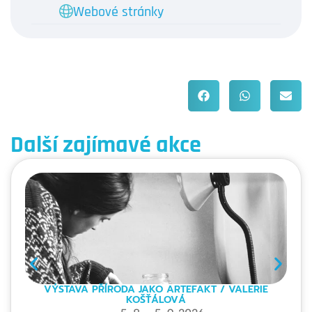
nebo Václav Noid Bárta. Kamina původně
Webové stránky
brázdila řeky Francie, odkud připlula přes
Hamburk, v roce 2018 do Prahy. Lod´ byla
předělaná z House Boatu, na hudební klub.
Bylo vytvořeno pódium, bar, zrušily se kóje.
Další zajímavé akce
VÝSTAVA PŘÍRODA JAKO ARTEFAKT / VALERIE
KOŠŤÁLOVÁ