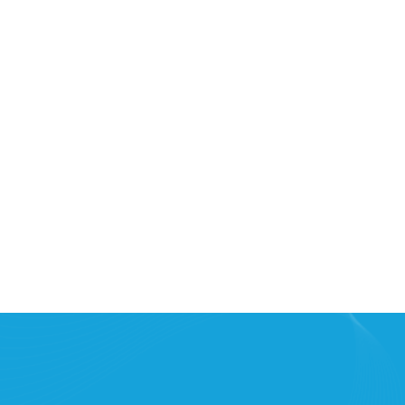
RMÁŘSKÉ TRŽIŠTĚ NÁPLAVKA
8. 8. 2026
08:00 - 14:00
Rašínovo nábřeží