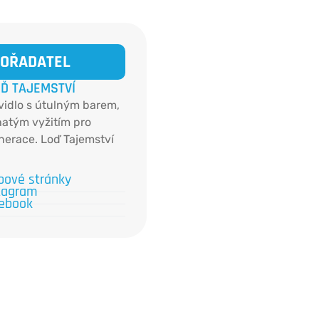
OŘADATEL
Ď TAJEMSTVÍ
avidlo s útulným barem,
hatým vyžitím pro
erace. Loď Tajemství
ačný člun na uhlí
a divadlo, v sále se
ové stránky
tagram
je mnohem více -
ebook
outková představení
oetry.