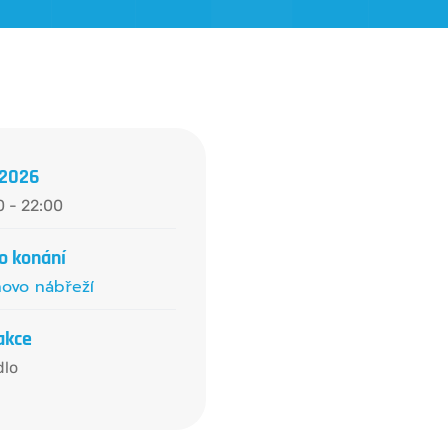
. 2026
0 - 22:00
o konání
novo nábřeží
akce
dlo