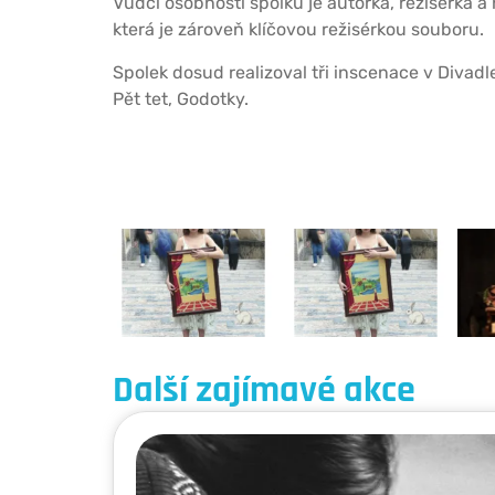
Vůdčí osobností spolku je autorka, režisérka a
která je zároveň klíčovou režisérkou souboru.
Spolek dosud realizoval tři inscenace v Divadl
Pět tet, Godotky.
Další zajímavé akce