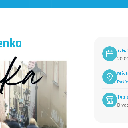
enka
7. 6
20:0
Míst
Raší
Typ 
Diva