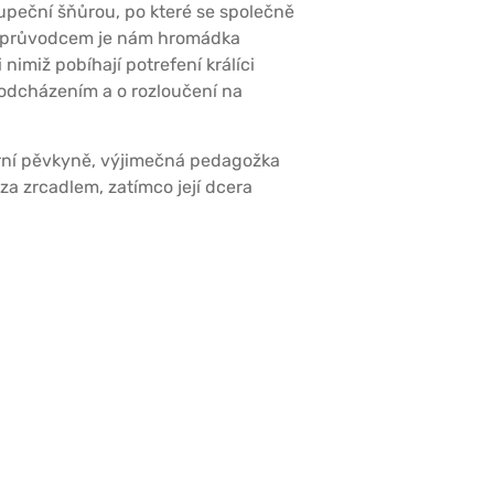
upeční šňůrou, po které se společně
m průvodcem je nám hromádka
 nimiž pobíhají potrefení králíci
 odcházením a o rozloučení na
perní pěvkyně, výjimečná pedagožka
a zrcadlem, zatímco její dcera