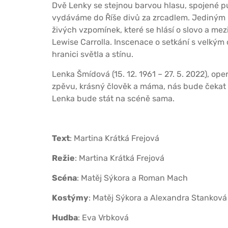
Dvě Lenky se stejnou barvou hlasu, spojené p
vydáváme do Říše divů za zrcadlem. Jediný
živých vzpomínek, které se hlásí o slovo a mezi
Lewise Carrolla. Inscenace o setkání s velkým
hranici světla a stínu.
Lenka Šmídová (15. 12. 1961 – 27. 5. 2022), o
zpěvu, krásný člověk a máma, nás bude čekat z
Lenka bude stát na scéně sama.
Text
: Martina Krátká Frejová
Režie
: Martina Krátká Frejová
Scéna
: Matěj Sýkora a Roman Mach
Kostýmy
: Matěj Sýkora a Alexandra Stanková
Hudba
: Eva Vrbková