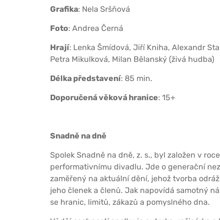
Grafika
: Nela Sršňová
Foto
: Andrea Černá
Hrají
: Lenka Šmídová, Jiří Kniha, Alexandr St
Petra Mikulková, Milan Bělanský (živá hudba)
Délka představení
: 85 min.
Doporučená věková hranice
: 15+
Snadně na dně
Spolek Snadně na dně, z. s., byl založen v ro
performativnímu divadlu. Jde o generační ne
zaměřený na aktuální dění, jehož tvorba odráží
jeho členek a členů. Jak napovídá samotný ná
se hranic, limitů, zákazů a pomyslného dna.