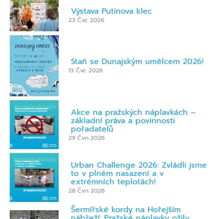
Výstava Putinova klec
23 Čvc 2026
Staň se Dunajským umělcem 2026!
13 Čvc 2026
Akce na pražských náplavkách –
základní práva a povinnosti
pořadatelů
29 Čvn 2026
Urban Challenge 2026: Zvládli jsme
to v plném nasazení a v
extrémních teplotách!
28 Čvn 2026
Šermířské kordy na Hořejším
nábřeží: Pražské náplavky ožily