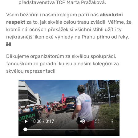
představenstva TCP Marta Pražákov
á.
Všem běžcům i našim kolegům patří náš
absolutní
respekt
za to, jak skvěle celou trasu zvládli. Věříme, že
kromě náročných překážek si všichni stihli užít i ty
nejkrásnější ikonické výhledy na Prahu přímo od řeky.
🏰
Děkujeme organizátorům za skvělou spolupráci,
fanouškům za parádní kulisu a našim kolegům za
skvělou reprezentaci!