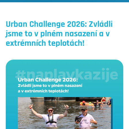
Urban Challenge 2026: Zvládli
jsme to v plném nasazení a v
extrémních teplotách!