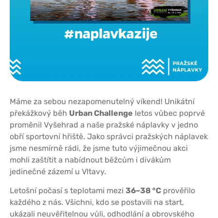
Máme za sebou nezapomenutelný víkend! Unikátní
překážkový běh
Urban Challenge
letos vůbec poprvé
proměnil Vyšehrad a naše pražské náplavky v jedno
obří sportovní hřiště. Jako správci pražských náplavek
jsme nesmírně rádi, že jsme tuto výjimečnou akci
mohli zaštítit a nabídnout běžcům i divákům
jedinečné zázemí u Vltavy.
Letošní počasí s teplotami mezi
36–38 °C
prověřilo
každého z nás. Všichni, kdo se postavili na start,
ukázali neuvěřitelnou vůli, odhodlání a obrovského