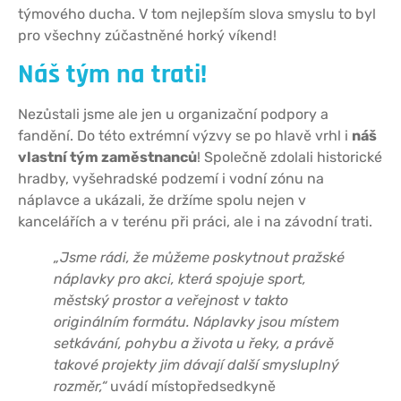
týmového ducha. V tom nejlepším slova smyslu to byl
pro všechny zúčastněné horký víkend!
Náš tým na trati!
Nezůstali jsme ale jen u organizační podpory a
fandění. Do této extrémní výzvy se po hlavě vrhl i
náš
vlastní tým zaměstnanců
! Společně zdolali historické
hradby, vyšehradské podzemí i vodní zónu na
náplavce a ukázali, že držíme spolu nejen v
kancelářích a v terénu při práci, ale i na závodní trati.
„Jsme rádi, že můžeme poskytnout pražské
náplavky pro akci, která spojuje sport,
městský prostor a veřejnost v takto
originálním formátu. Náplavky jsou místem
setkávání, pohybu a života u řeky
, a právě
takové projekty jim dávají další smysluplný
rozměr,“
uvádí místop
ředsedkyně