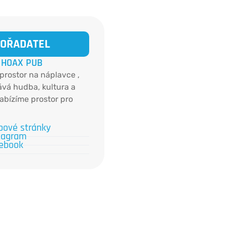
OŘADATEL
HOAX PUB
 prostor na náplavce ,
ává hudba, kultura a
abízíme prostor pro
venty i workshopy s
atmosférou.
ové stránky
tagram
ebook