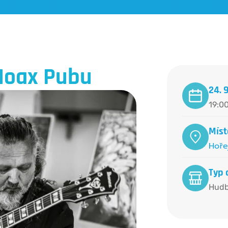
 Hoax Pubu
24. 
19:00
Míst
Hoře
Typ 
Hud