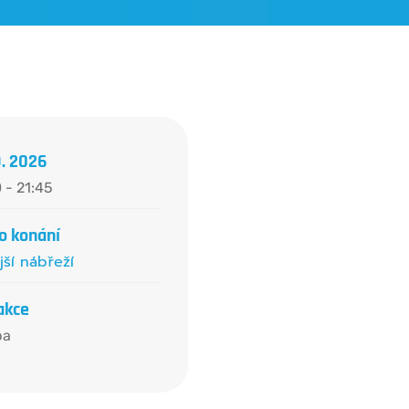
9. 2026
 - 21:45
o konání
jší nábřeží
akce
ba