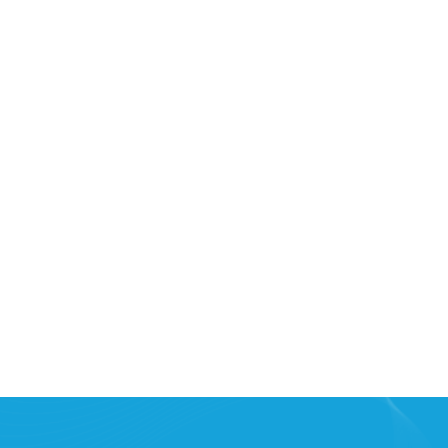
OFF CAMPUS CLUB
8. 8. 2026
19:30
Hořejší nábřeží