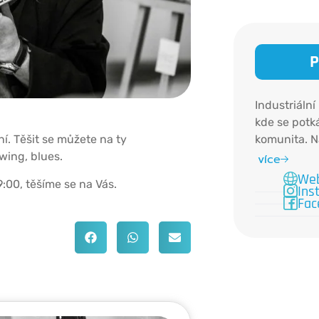
P
Industriální
kde se potk
komunita. N
í. Těšit se můžete na ty
koncerty, e
wing, blues.
více
jedinečnou 
Web
:00, těšíme se na Vás.
Ins
Fac