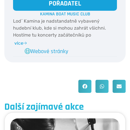
POŘADATEL
KAMINA BOAT MUSIC CLUB
Lod´ Kamina je nadstandatně vybavený
hudební klub, kde si mohou zahrát všichni.
Hostíme tu koncerty začátečníků po
profesionální muzikanty, jako je Viktor Dyk,
více
nebo Václav Noid Bárta. Kamina původně
Webové stránky
brázdila řeky Francie, odkud připlula přes
Hamburk, v roce 2018 do Prahy. Lod´ byla
předělaná z House Boatu, na hudební klub.
Bylo vytvořeno pódium, bar, zrušily se kóje.
Další zajímavé akce