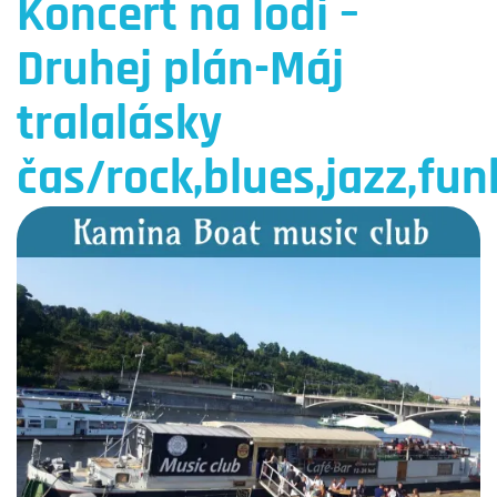
Koncert na lodi –
Druhej plán-Máj
tralalásky
čas/rock,blues,jazz,fun