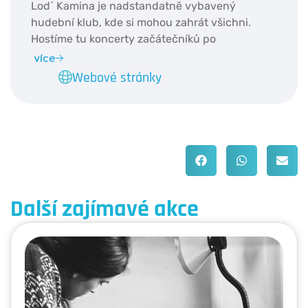
Lod´ Kamina je nadstandatně vybavený
hudební klub, kde si mohou zahrát všichni.
Hostíme tu koncerty začátečníků po
profesionální muzikanty, jako je Viktor Dyk,
více
nebo Václav Noid Bárta. Kamina původně
Webové stránky
brázdila řeky Francie, odkud připlula přes
Hamburk, v roce 2018 do Prahy. Lod´ byla
předělaná z House Boatu, na hudební klub.
Bylo vytvořeno pódium, bar, zrušily se kóje.
Další zajímavé akce