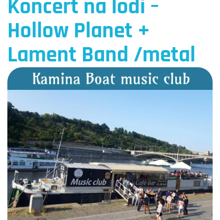
Koncert na lodi –
Hollow Planet +
Lament Band /metal