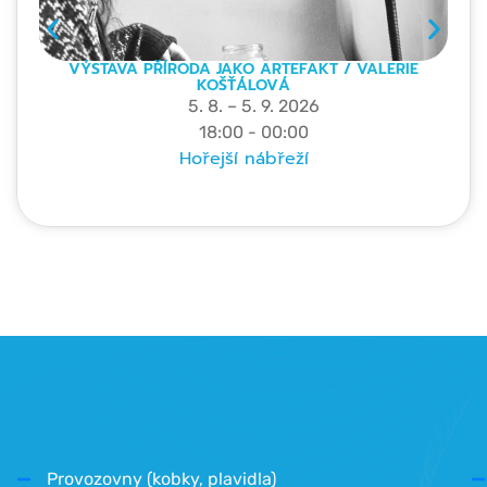
VÝSTAVA PŘÍRODA JAKO ARTEFAKT / VALERIE
KOŠŤÁLOVÁ
5. 8. – 5. 9. 2026
18:00 - 00:00
Hořejší nábřeží
Provozovny (kobky, plavidla)