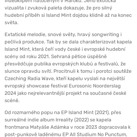
videoklipem natočeným v Maroku. Jeho exotická
vizualita i zvuková paleta dokazuje, že pro silný
hudební příběh si Island Mint dojdou klidně až na konec
světa.
Extatické melodie, snové světy, hravý songwriting i
pečlivá produkce. Tak by se dala charakterizovat kapela
Island Mint, která čeří vody české i evropské hudební
scény od roku 2021. Sehraná pětice úspěšně
přesvědčuje publika evropských klubů a festivalů, že
slunce opravdu svítí. Procitnuli k tomu i porotci soutěže
Czeching Radia Wave, kteří kapelu vyslali na největší
evropský showcase festival Eurosonic Noorderslag
2024 jako nejrelevantnější projekt na současné české
scéně.
Od rozmarného popu na EP Island Mint (2021), přes
surreálné indie album Irreality (2022) se kapela
frontmana Matyáše Adámka v roce 2023 dopracovala k
post-punkově laděnému EP All Studium No Punctum,