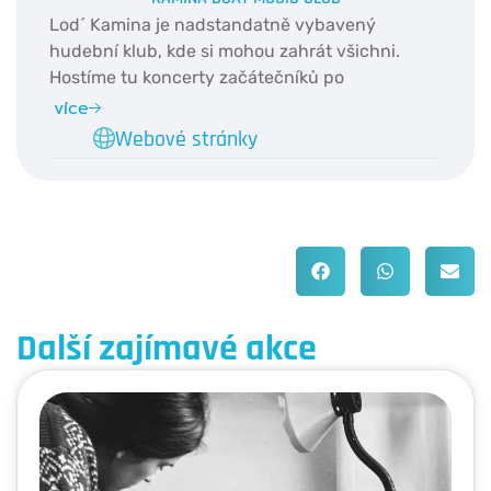
Lod´ Kamina je nadstandatně vybavený
hudební klub, kde si mohou zahrát všichni.
Hostíme tu koncerty začátečníků po
profesionální muzikanty, jako je Viktor Dyk,
více
nebo Václav Noid Bárta. Kamina původně
Webové stránky
brázdila řeky Francie, odkud připlula přes
Hamburk, v roce 2018 do Prahy. Lod´ byla
předělaná z House Boatu, na hudební klub.
Bylo vytvořeno pódium, bar, zrušily se kóje.
Další zajímavé akce