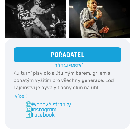
POŘADATEL
LOĎ TAJEMSTVÍ
Kulturní plavidlo s útulným barem, grilem a
bohatým vyžitím pro všechny generace. Loď
Tajemství je bývalý tlačný člun na uhlí
přestavený na divadlo, v sále se toho ale děje
více
mnohem více - koncerty, loutková představení
Webové stránky
Instagram
nebo slam poetry.
Facebook