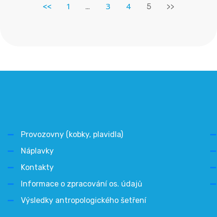
<<
1
3
4
…
5
>>
Provozovny (kobky, plavidla)
Náplavky
Kontakty
Informace o zpracování os. údajů
Výsledky antropologického šetření