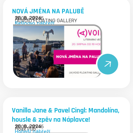
NOVÁ JMÉNA NA PALUBĚ
20. 8. 2026
19:00 - 21:45
(A)VOID FLOATING GALLERY
Rašínovo nábřeží
Vanilla Jane & Pavel Cingl: Mandolína,
housle & zpěv na Náplavce!
20. 8. 2026
19:00 - 21:45
Hoax Pub
Hořejší nábřeží